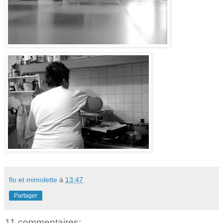
flo et mimolette
à
13:47
Partager
11 commentaires: