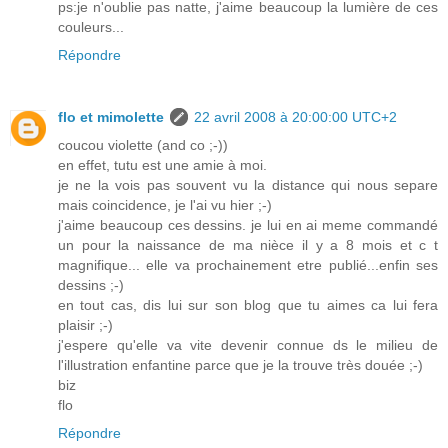
ps:je n'oublie pas natte, j'aime beaucoup la lumière de ces
couleurs...
Répondre
flo et mimolette
22 avril 2008 à 20:00:00 UTC+2
coucou violette (and co ;-))
en effet, tutu est une amie à moi.
je ne la vois pas souvent vu la distance qui nous separe
mais coincidence, je l'ai vu hier ;-)
j'aime beaucoup ces dessins. je lui en ai meme commandé
un pour la naissance de ma nièce il y a 8 mois et c t
magnifique... elle va prochainement etre publié...enfin ses
dessins ;-)
en tout cas, dis lui sur son blog que tu aimes ca lui fera
plaisir ;-)
j'espere qu'elle va vite devenir connue ds le milieu de
l'illustration enfantine parce que je la trouve très douée ;-)
biz
flo
Répondre