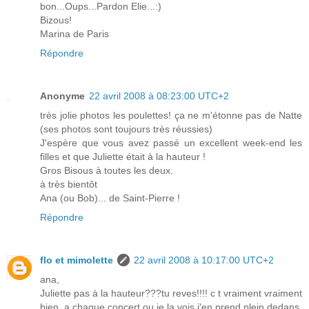
bon...Oups...Pardon Elie...:)
Bizous!
Marina de Paris
Répondre
Anonyme
22 avril 2008 à 08:23:00 UTC+2
très jolie photos les poulettes! ça ne m'étonne pas de Natte
(ses photos sont toujours très réussies)
J'espère que vous avez passé un excellent week-end les
filles et que Juliette était à la hauteur !
Gros Bisous à toutes les deux.
à très bientôt
Ana (ou Bob)... de Saint-Pierre !
Répondre
flo et mimolette
22 avril 2008 à 10:17:00 UTC+2
ana,
Juliette pas à la hauteur???tu reves!!!! c t vraiment vraiment
bien. a chaque concert ou je la vois j'en prend plein dedans.