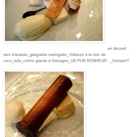
en dessert :
nem
d'ananas_
gariguette
meringuée_
chiboust
à la noix de
coco_tuile_crème glacée à l'estragon_UN PUR BONHEUR..._l'extase!!!